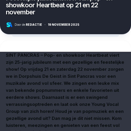
showkoor Heartbeat op 21 en 22
november
Door de
REDACTIE
·
19 NOVEMBER 2025
SINT PANCRAS – Pop- en showkoor Heartbeat viert
zijn 25-jarig jubileum met een gezellige en feestelijke
show! Op vrijdag 21 en zaterdag 22 november zorgen
we in Dorpshuis De Geist in Sint Pancras voor een
muzikale avond vol sfeer. We zingen een leuke mix
van bekende popnummers en enkele favorieten uit
eerdere shows. Daarnaast is er een swingend
verrassingsoptreden en laat ook onze Young Vocal
Group van zich horen! Houd je van popmuziek en een
gezellige avond uit? Dan mag je dit niet missen. Kom
luisteren, meezingen en genieten van een feest vol