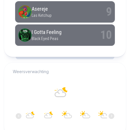
RCAST.NET
Weersverwachting
Alkmaar
19°C
Overwegend helder
05:00
06:00
07:00
08:00
09:00
10:00
‹
›
19°C
19°C
19°C
19°C
20°C
20°C