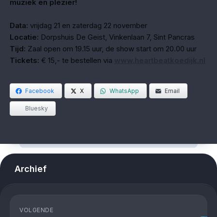
muziek en plezier!
Data:
vrijdag 21 en zaterdag 22 november
Locatie:
Dorpshuis De Geist, Vinkenlaan 7, Sint Pancras
Tijd:
Zaal open om 19.15 uur, de show start om 20.00 uur
Tickets:
€ 15,- te bestellen via
www.heartbeatkoedijk.nl
Facebook
X
WhatsApp
Email
Bluesky
Archief
VOLGENDE