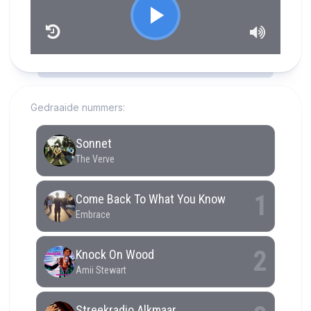
RCAST.NET
Gedraaide nummers: