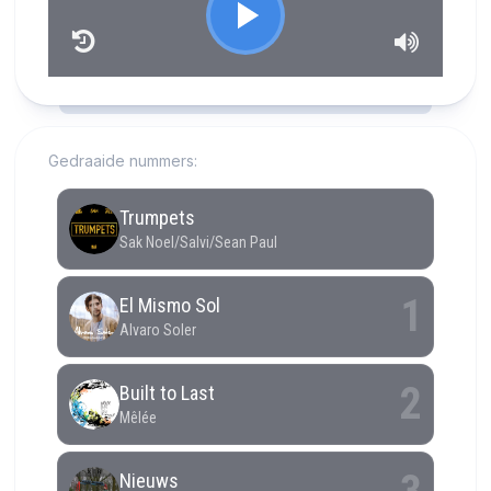
RCAST.NET
Gedraaide nummers: