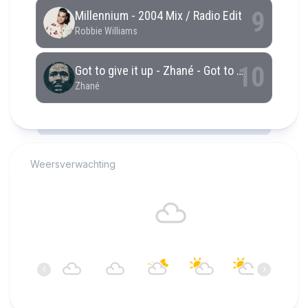
RCAST.NET
Weersverwachting
Alkmaar
17°C
Bewolkt
04:00
05:00
06:00
07:00
08:00
09:00
‹
›
17°C
17°C
17°C
16°C
17°C
18°C