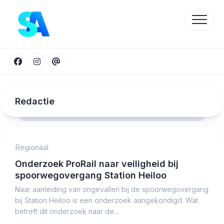
Skip
to
content
Redactie
Regionaal
Protected by WP Anti-Hacker
Onderzoek ProRail naar veiligheid bij
spoorwegovergang Station Heiloo
Naar aanleiding van ongevallen bij de spoorwegovergang
bij Station Heiloo is een onderzoek aangekondigd. Wat
betreft dit onderzoek naar de...