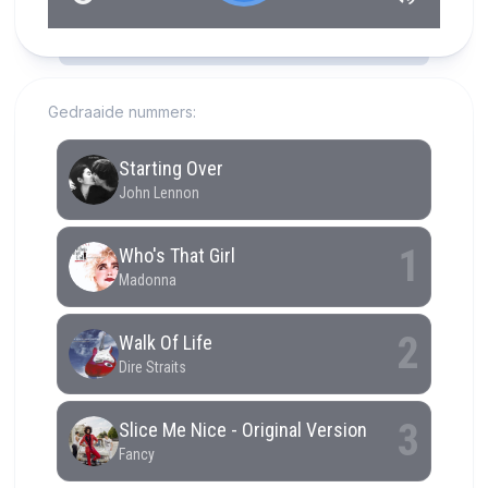
RCAST.NET
Gedraaide nummers: