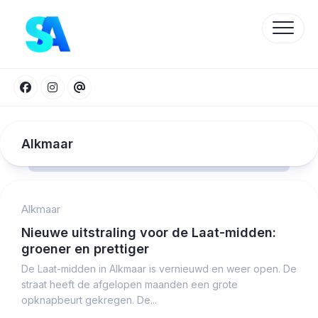
Skip
to
content
Alkmaar
Alkmaar
Protected by WP Anti-Hacker
Nieuwe uitstraling voor de Laat-midden:
groener en prettiger
De Laat-midden in Alkmaar is vernieuwd en weer open. De
straat heeft de afgelopen maanden een grote
opknapbeurt gekregen. De...