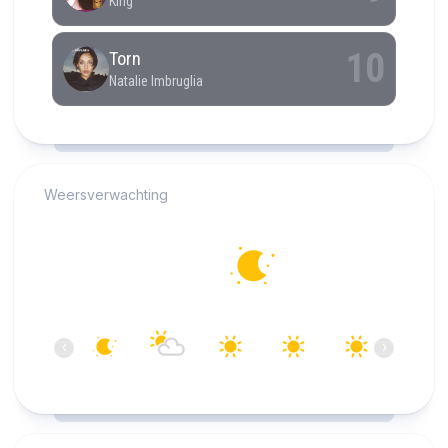
RCAST.NET
Weersverwachting
Alkmaar
12°C
Helder
06:00
07:00
08:00
09:00
10:00
11:00
‹
›
12°C
13°C
14°C
18°C
20°C
22°C