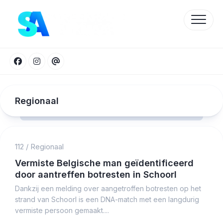
Skip
to
content
Regionaal
112
/
Regionaal
Protected by WP Anti-Hacker
Vermiste Belgische man geïdentificeerd
door aantreffen botresten in Schoorl
Dankzij een melding over aangetroffen botresten op het
strand van Schoorl is een DNA-match met een langdurig
vermiste persoon gemaakt....