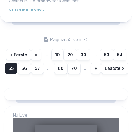
Castricum. De brandweer kwam met...
5 DECEMBER 2025
Pagina 55 van 75
« Eerste
«
...
10
20
30
...
53
54
55
56
57
...
60
70
...
»
Laatste »
Nu Live