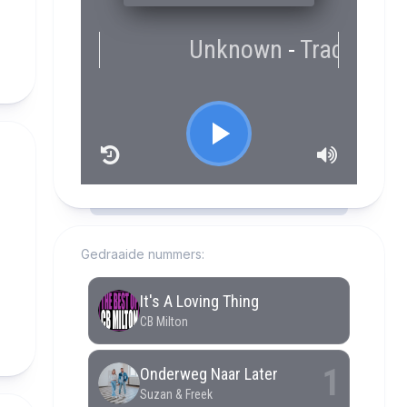
RCAST.NET
Gedraaide nummers: