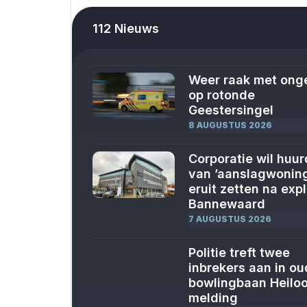
112 Nieuws
Weer raak met ong
op rotonde
Geestersingel
8 AUGUSTUS 2026
Corporatie wil huur
van ’aanslagwonin
eruit zetten na exp
Bannewaard
7 AUGUSTUS 2026
Politie treft twee
inbrekers aan in o
bowlingbaan Heilo
melding