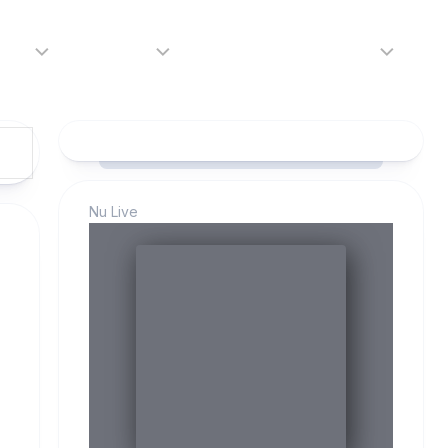
adio
Adverteren
Tip de redactie
Contact
Luister
Adverteren
Contact
LIVE
Over
ons
Nu Live
da