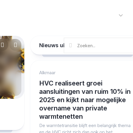
Home
Nieuws
R
Alkmaar
Nieuws uit Alkmaar en de regio
Cultuur
Kunst
al
van
r
met
Noord-
Alkmaar
Holland
Protected by WP Anti-Hacker
HVC realiseert groei
Regio
aansluitingen van ruim 10% in
Sport
2025 en kijkt naar mogelijke
overname van private
Streekagen
warmtenetten
Theater
De warmtetransitie blijft een belangrijk thema
en de HVC richt zich dan ook op het
112