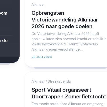
Alkmaar
Opbrengsten
boom
Victoriewandeling Alkmaar
2026 naar goede doelen
De Victoriewandeling Alkmaar 2026 heeft
opnieuw laten zien hoeveel kracht er schuilt in
n de
lokale betrokkenheid. Dankzij Rotaryclub
Alkmaar kregen verschillende...
28 JULI 2026
Alkmaar
/
Streekagenda
Sport Vitaal organiseert
Doortrappen Zomerfietstocht
Een mooie route door Alkmaar en omgeving,