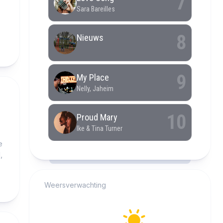
e
,
RCAST.NET
Weersverwachting
Alkmaar
25°C
Helder