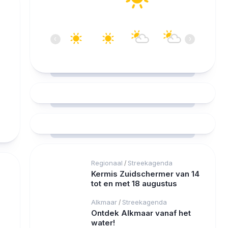
18:00
19:00
20:00
21:00
22:00
‹
›
25°C
25°C
24°C
23°C
21°C
Regionaal
Streekagenda
/
Kermis Zuidschermer van 14
tot en met 18 augustus
Alkmaar
Streekagenda
/
Ontdek Alkmaar vanaf het
water!