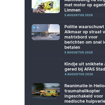
met motor op agent
Limmen
5 AUGUSTUS 2026
Politie waarschuwt 
Alkmaar op straat v
matrixbord voor
berichten om snel i
betalen
5 AUGUSTUS 2026
Kindje uit snikhete
gered bij AFAS Sta
4 AUGUSTUS 2026
Reanimatie in Heilo
traumahelikopter
ingeschakeld voor
medische hulpverl