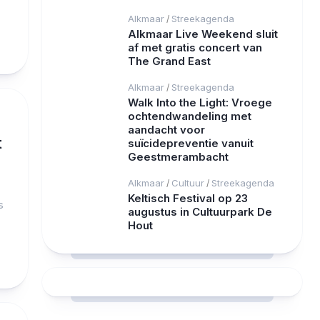
Alkmaar
Streekagenda
/
Alkmaar Live Weekend sluit
af met gratis concert van
The Grand East
Alkmaar
Streekagenda
/
Walk Into the Light: Vroege
ochtendwandeling met
aandacht voor
t
suïcidepreventie vanuit
Geestmerambacht
Alkmaar
Cultuur
Streekagenda
/
/
Keltisch Festival op 23
s
augustus in Cultuurpark De
Hout
RCAST.NET