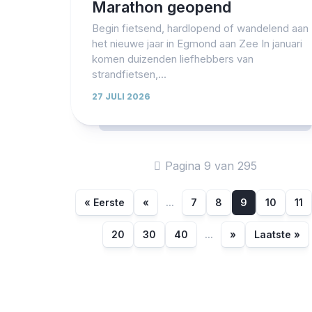
Marathon geopend
Begin fietsend, hardlopend of wandelend aan
het nieuwe jaar in Egmond aan Zee In januari
komen duizenden liefhebbers van
strandfietsen,...
27 JULI 2026
Pagina 9 van 295
« Eerste
«
...
7
8
9
10
11
20
30
40
...
»
Laatste »