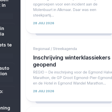
opgeroepen voor een incident aan de
 in
Molenbuurt in Alkmaar. Daar was een
steekpartij...
28 JULI 2026
in
ia
ets te
Regionaal
/
Streekagenda
Inschrijving winterklassiekers
geopend
 auto
REGIO – De inschrijving voor de Egmond Halv
dion
Marathon, de GP Groot Egmond-Pier-Egmond
en de Hotel in Egmond Wandel Marathon...
o:
28 JULI 2026
ening