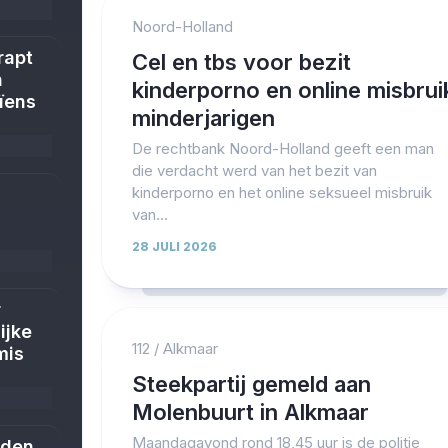
Noord-Holland
rapt
Cel en tbs voor bezit
n
kinderporno en online misbrui
ïens
minderjarigen
De rechtbank Noord-Holland geeft een man
die verdacht werd van het bezit van
kinderporno en het online seksueel misbruik
van...
28 JULI 2026
r
ijke
112
/
Alkmaar
mis
Steekpartij gemeld aan
Molenbuurt in Alkmaar
Maandagavond rond 18,45 uur is de politie
jden