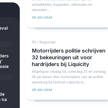
ontwikkelen, koppelen, uitbreiden en
inbreiden...
29 JULI 2026
eval
112
/
Regionaal
Motorrijders politie schrijven
ders
32 bekeuringen uit voor
g’
hardrijders bij Liquicity
losie
Afgelopen vrijdag 24, zaterdag 25 en zondag
26 juli waren drie motorrijders van de politie
aanwezig bij festival Liquicity in...
28 JULI 2026
ude
o na