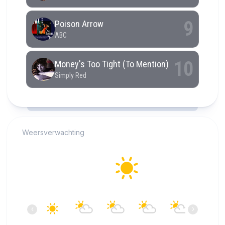
RCAST.NET
Weersverwachting
Alkmaar
23°C
Helder
15:00
16:00
17:00
18:00
19:00
20:00
‹
›
23°C
23°C
23°C
22°C
21°C
20°C