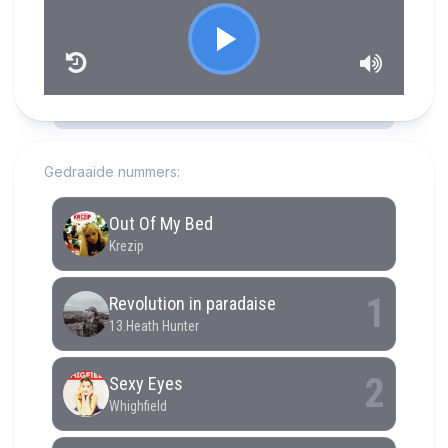
RCAST.NET
Gedraaide nummers: