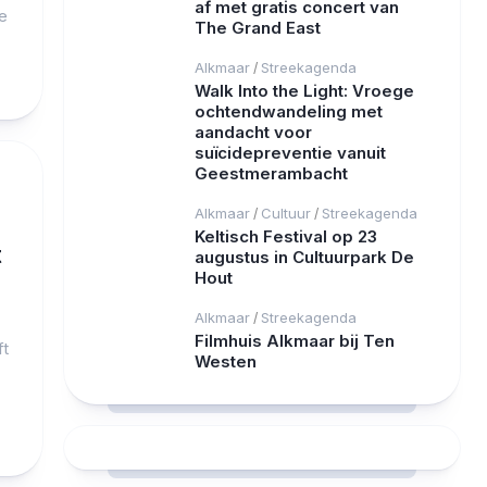
af met gratis concert van
e
The Grand East
Alkmaar
Streekagenda
/
Walk Into the Light: Vroege
ochtendwandeling met
aandacht voor
suïcidepreventie vanuit
Geestmerambacht
Alkmaar
Cultuur
Streekagenda
/
/
Keltisch Festival op 23
t
augustus in Cultuurpark De
Hout
Alkmaar
Streekagenda
/
Filmhuis Alkmaar bij Ten
ft
Westen
RCAST.NET