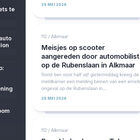
29 MEI 2026
ets te
112
/
Alkmaar
 auto
dion
Meisjes op scooter
aangereden door automobilist
op de Rubenslaan in Alkmaar
o:
Rond tien voor half vijf gistermiddag kreeg de
meldkamer een melding binnen van een ernsti
ening
ongeval op de Rubenslaan in...
29 MEI 2026
boom
112
/
Alkmaar