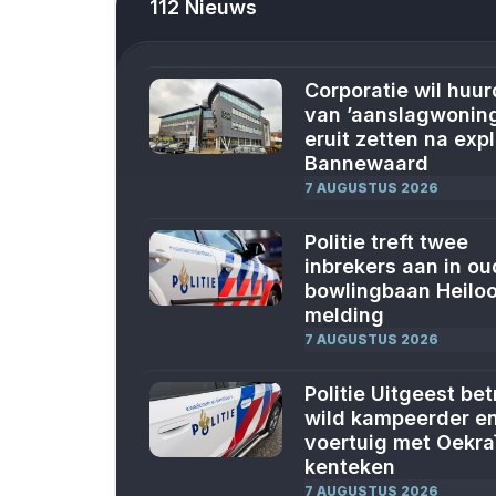
112 Nieuws
Corporatie wil huur
van ’aanslagwonin
eruit zetten na exp
Bannewaard
7 AUGUSTUS 2026
Politie treft twee
inbrekers aan in o
bowlingbaan Heilo
melding
7 AUGUSTUS 2026
Politie Uitgeest bet
wild kampeerder e
voertuig met Oekra
kenteken
7 AUGUSTUS 2026