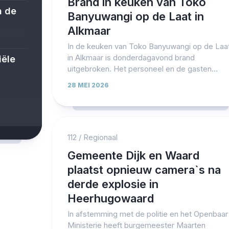
Brand in keuken van Toko
n de
Banyuwangi op de Laat in
Alkmaar
In de keuken van Toko Banyuwangi op de Laa
in Alkmaar is donderdagavond brand
iële
uitgebroken. Het personeel en de gasten...
28 MEI 2026
112
/
Regionaal
Gemeente Dijk en Waard
plaatst opnieuw camera`s na
derde explosie in
Heerhugowaard
In afstemming met de politie en het Openbaar
Ministerie heeft burgemeester Maarten