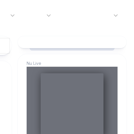
adio
Adverteren
Tip de redactie
Contact
Luister
Adverteren
Contact
LIVE
Over
ons
Nu Live
da