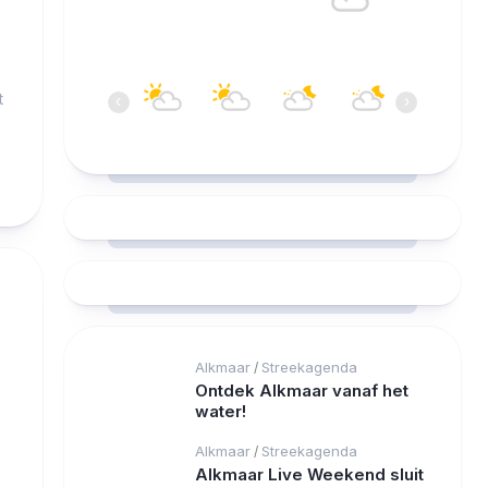
Overwegend bewolkt
20:00
21:00
22:00
23:00
00:00
t
‹
›
20°C
19°C
18°C
17°C
16°C
Alkmaar
Streekagenda
/
Ontdek Alkmaar vanaf het
water!
Alkmaar
Streekagenda
/
Alkmaar Live Weekend sluit