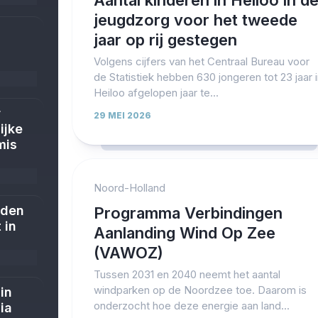
Aantal kinderen in Heiloo in d
jeugdzorg voor het tweede
jaar op rij gestegen
Volgens cijfers van het Centraal Bureau voor
de Statistiek hebben 630 jongeren tot 23 jaar 
Heiloo afgelopen jaar te...
r
29 MEI 2026
ijke
mis
Noord-Holland
jden
Programma Verbindingen
 in
Aanlanding Wind Op Zee
(VAWOZ)
Tussen 2031 en 2040 neemt het aantal
windparken op de Noordzee toe. Daarom is
in
onderzocht hoe deze energie aan land...
ia