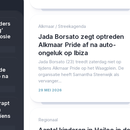
ders
Alkmaar
/
Streekagenda
g’
Jada Borsato zegt optreden
losie
Alkmaar Pride af na auto-
ongeluk op Ibiza
Jada Borsato (23) treedt zaterdag niet op
tijdens Alkmaar Pride op het Waagplein. De
ude
organisatie heeft Samantha Steenwijk als
o na
vervanger...
29 MEI 2026
rapt
n
ïens
Regionaal