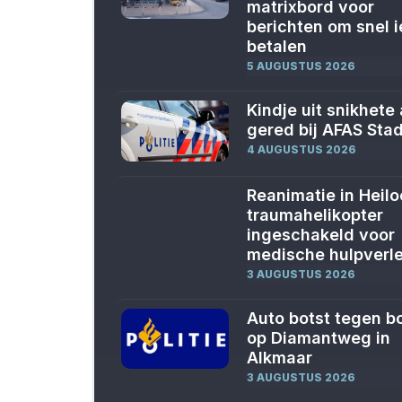
matrixbord voor
berichten om snel i
betalen
5 AUGUSTUS 2026
Kindje uit snikhete
gered bij AFAS Sta
4 AUGUSTUS 2026
Reanimatie in Heilo
traumahelikopter
ingeschakeld voor
medische hulpverl
3 AUGUSTUS 2026
Auto botst tegen 
op Diamantweg in
Alkmaar
3 AUGUSTUS 2026