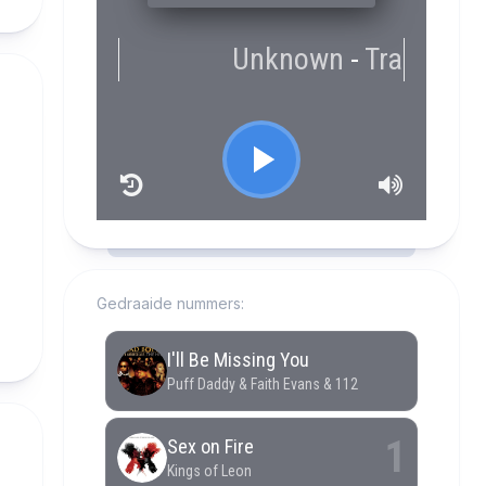
RCAST.NET
Gedraaide nummers: