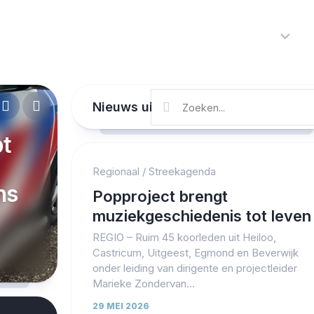
Home
Nieuws
R
Alkmaar
Nieuws uit Alkmaar en de regio
Cultuur
Kunst
pt
f
eam
nd
rs
Noord-
Regionaal
/
Streekagenda
Holland
ns
nd
a
ie
Protected by WP Anti-Hacker
Popproject brengt
Regio
muziekgeschiedenis tot leven
Sport
REGIO – Ruim 45 koorleden uit Heiloo,
Castricum, Uitgeest, Egmond en Beverwijk
Streekagen
onder leiding van dirigente en projectleider
Marieke Zondervan...
Theater
29 MEI 2026
112