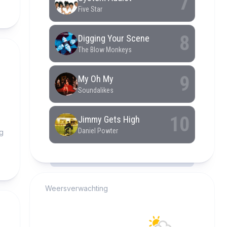
g
RCAST.NET
Weersverwachting
Alkmaar
20°C